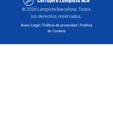
Cerrajero Lampista BCN
Cabrils
©
2026
Lampista Barcelona. Todos
Calaf
los derechos reservados.
Aviso Legal
|
Política de privacidad
|
Política
Calders
de Cookies
Caldes de Montbui
Caldes d'Estrac
Calella
Calldetenes
Callús
Calonge de Segarra
Campins