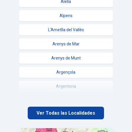
Alella
Alpens
L'Ametlla del Vallès
Arenys de Mar
Arenys de Munt
Argençola
Argentona
Artés
Ver Todas las Localidades
Avià
Avinyó