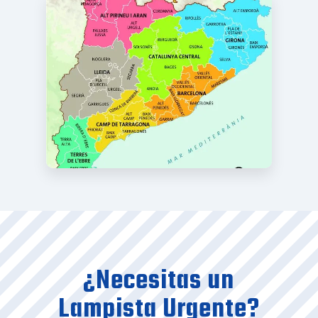
Avinyonet del Penedès
Badalona
Badia del Vallès
Bagà
Balenyà
Balsareny
Barberà del Vallès
Barcelona
¿Necesitas un
Lampista Urgente?
Begues