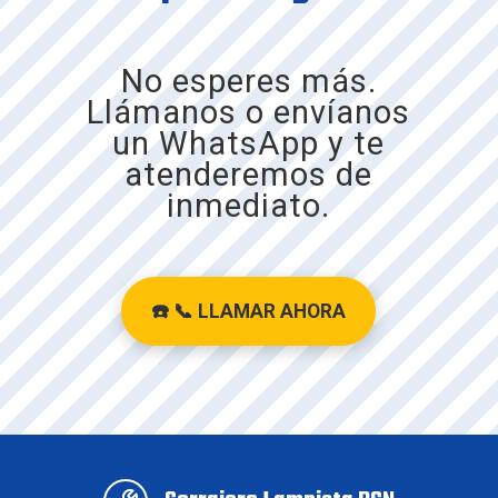
Bellprat
No esperes más.
Berga
Llámanos o envíanos
Bigues i Riells del Fai
un WhatsApp y te
atenderemos de
Borredà
inmediato.
El Bruc
El Brull
☎️ 📞
LLAMAR AHORA
Les Cabanyes
Cabrera d'Anoia
Cabrera de Mar