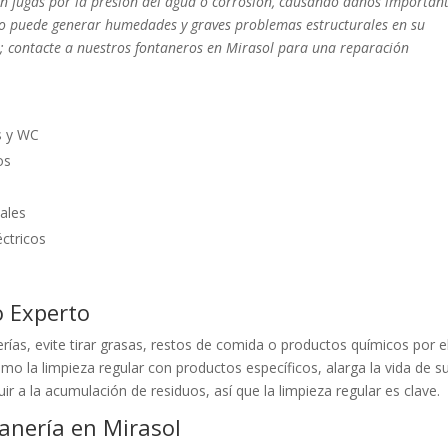
en fugas por la presión del agua o corrosión, causando daños important
po puede generar humedades y graves problemas estructurales en su
 contacte a nuestros fontaneros en Mirasol para una reparación
s y WC
os
ales
éctricos
o Experto
ías, evite tirar grasas, restos de comida o productos químicos por e
 la limpieza regular con productos específicos, alarga la vida de s
uir a la acumulación de residuos, así que la limpieza regular es clave.
anería en Mirasol