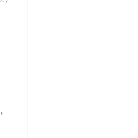
es y
l
us