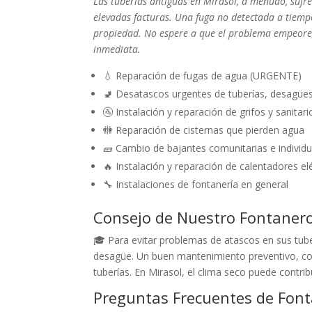
Las tuberías antiguas en Mirasol, a menudo, sufr
elevadas facturas. Una fuga no detectada a tiem
propiedad. No espere a que el problema empeore;
inmediata.
💧 Reparación de fugas de agua (URGENTE)
🚽 Desatascos urgentes de tuberías, desagüe
🚰 Instalación y reparación de grifos y sanitari
🚻 Reparación de cisternas que pierden agua
🧱 Cambio de bajantes comunitarias e individu
🔥 Instalación y reparación de calentadores el
🔧 Instalaciones de fontanería en general
Consejo de Nuestro Fontaner
🎓 Para evitar problemas de atascos en sus tuber
desagüe. Un buen mantenimiento preventivo, como
tuberías. En Mirasol, el clima seco puede contrib
Preguntas Frecuentes de Font