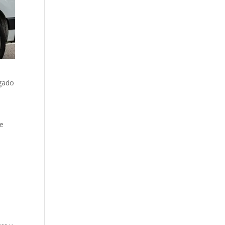
egado
de