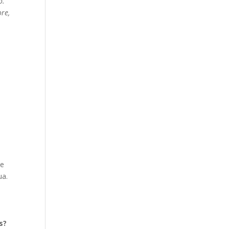
o.
re,
de
ua.
s?