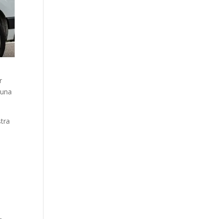
r
 una
stra