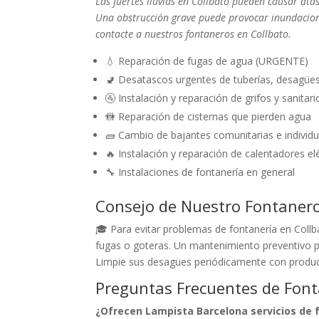
Las fuertes lluvias en Collbato pueden causar ata
Una obstrucción grave puede provocar inundacion
contacte a nuestros fontaneros en Collbato.
💧 Reparación de fugas de agua (URGENTE)
🚽 Desatascos urgentes de tuberías, desagüe
🚰 Instalación y reparación de grifos y sanitari
🚻 Reparación de cisternas que pierden agua
🧱 Cambio de bajantes comunitarias e individu
🔥 Instalación y reparación de calentadores el
🔧 Instalaciones de fontanería en general
Consejo de Nuestro Fontaner
🎓 Para evitar problemas de fontanería en Collba
fugas o goteras. Un mantenimiento preventivo p
Limpie sus desagües periódicamente con produc
Preguntas Frecuentes de Font
¿Ofrecen Lampista Barcelona servicios de f