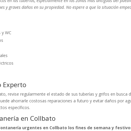
scos en las tuberías, especialmente en las zonas más antiguas del puebl
es y graves daños en su propiedad. No espere a que la situación empeo
s y WC
os
ales
éctricos
o Experto
to, revise regularmente el estado de sus tuberías y grifos en busca 
uede ahorrarle costosas reparaciones a futuro y evitar daños por ag
tos específicos.
anería en Collbato
ontanería urgentes en Collbato los fines de semana y festivo