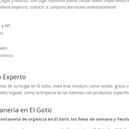
a fugas y atascos. Una fuga repentina puede causar daños importantes 
roblema empeore, contacte a Lampista Barcelona inmediatamente.
s y WC
os
ales
éctricos
o Experto
ías de su hogar en El Gòtic, evite tirar residuos como aceite, grasa o
to regular, como la limpieza de las tuberías con productos específi
nería en El Gotic
ontanería de urgencia en El Gòtic los fines de semana y festi