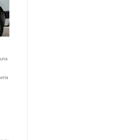
 una
nería