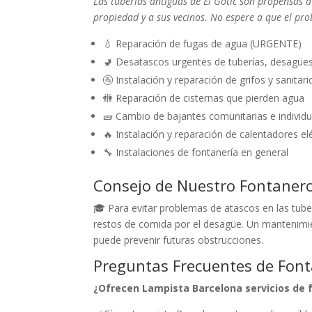
Las tuberías antiguas de El Gòtic son propensas 
propiedad y a sus vecinos. No espere a que el p
💧 Reparación de fugas de agua (URGENTE)
🚽 Desatascos urgentes de tuberías, desagüe
🚰 Instalación y reparación de grifos y sanitari
🚻 Reparación de cisternas que pierden agua
🧱 Cambio de bajantes comunitarias e individu
🔥 Instalación y reparación de calentadores el
🔧 Instalaciones de fontanería en general
Consejo de Nuestro Fontaner
🎓 Para evitar problemas de atascos en las tuber
restos de comida por el desagüe. Un mantenimien
puede prevenir futuras obstrucciones.
Preguntas Frecuentes de Fonta
¿Ofrecen Lampista Barcelona servicios de f