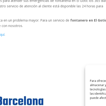
 para atender sus emergencias de fontanería en El Gòtic los 365 día
tro servicio de atención al cliente está disponible las 24 horas para
rta en un problema mayor. Para un servicio de
fontanero en El Goti
e con nosotros.
quí
.
Para ofrece
almacenar y
tecnologías
las identifi
©
2025
Lampi
puede afecta
Aviso Lega