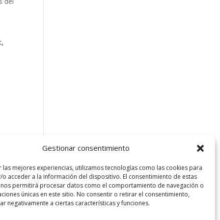
s del
c,
Gestionar consentimiento
r las mejores experiencias, utilizamos tecnologías como las cookies para
/o acceder a la información del dispositivo. El consentimiento de estas
 nos permitirá procesar datos como el comportamiento de navegación o
caciones únicas en este sitio. No consentir o retirar el consentimiento,
sta Barcelona. Todos los derechos reservados.
r negativamente a ciertas características y funciones.
l
|
Política de privacidad
|
Política de Cookies UE