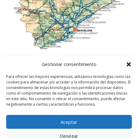
Gestionar consentimiento
Para ofrecer las mejores experiencias, utilizamos tecnologías como las
cookies para almacenar y/o acceder a la información del dispositivo. El
consentimiento de estas tecnologías nos permitirá procesar datos
como el comportamiento de navegación o las identificaciones únicas
en este sitio. No consentir o retirar el consentimiento, puede afectar
negativamente a ciertas características y funciones.
Aceptar
©
2025
Lampista Barcelona. Todos los derechos
reservados.
Denegar
Aviso Legal
|
Política de privacidad
|
Política de