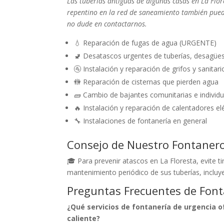
Las tuberías antiguas de algunas casas en La Flo
repentino en la red de saneamiento también pued
no dude en contactarnos.
💧 Reparación de fugas de agua (URGENTE)
🚽 Desatascos urgentes de tuberías, desagüe
🚰 Instalación y reparación de grifos y sanitari
🚻 Reparación de cisternas que pierden agua
🧱 Cambio de bajantes comunitarias e individu
🔥 Instalación y reparación de calentadores el
🔧 Instalaciones de fontanería en general
Consejo de Nuestro Fontaner
🎓 Para prevenir atascos en La Floresta, evite t
mantenimiento periódico de sus tuberías, incluyen
Preguntas Frecuentes de Font
¿Qué servicios de fontanería de urgencia 
caliente?