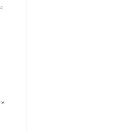
a,
te.