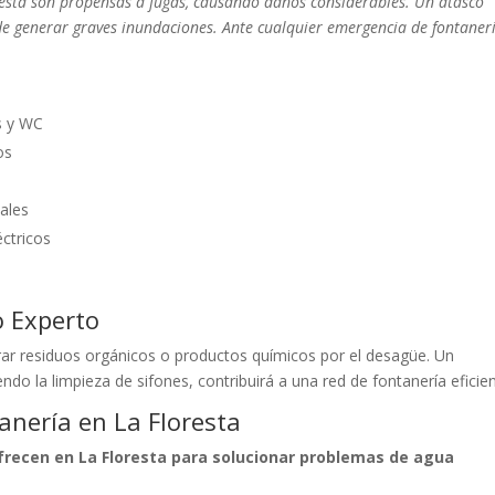
resta son propensas a fugas, causando daños considerables. Un atasco
e generar graves inundaciones. Ante cualquier emergencia de fontanerí
s y WC
os
ales
éctricos
o Experto
irar residuos orgánicos o productos químicos por el desagüe. Un
do la limpieza de sifones, contribuirá a una red de fontanería eficien
anería en La Floresta
ofrecen en La Floresta para solucionar problemas de agua