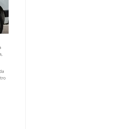
a
a,
ida
stro