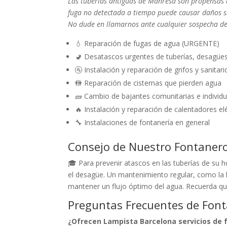
Las tuberías antiguas de Manresa son propensas 
fuga no detectada a tiempo puede causar daños sig
No dude en llamarnos ante cualquier sospecha de
💧 Reparación de fugas de agua (URGENTE)
🚽 Desatascos urgentes de tuberías, desagüe
🚰 Instalación y reparación de grifos y sanitari
🚻 Reparación de cisternas que pierden agua
🧱 Cambio de bajantes comunitarias e individu
🔥 Instalación y reparación de calentadores el
🔧 Instalaciones de fontanería en general
Consejo de Nuestro Fontaner
🎓 Para prevenir atascos en las tuberías de su 
el desagüe. Un mantenimiento regular, como la l
mantener un flujo óptimo del agua. Recuerda que
Preguntas Frecuentes de Fon
¿Ofrecen Lampista Barcelona servicios de 