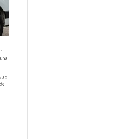
ar
 una
stro
 de