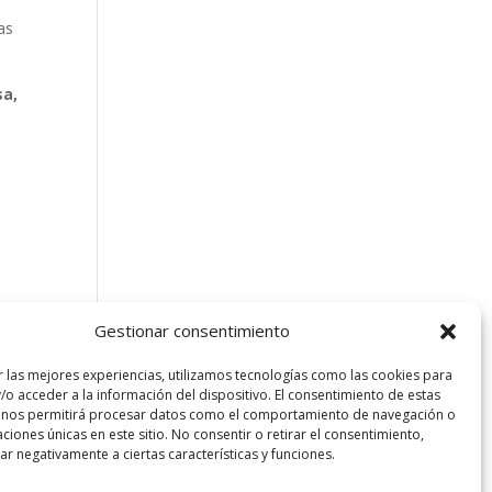
as
sa,
Gestionar consentimiento
r las mejores experiencias, utilizamos tecnologías como las cookies para
/o acceder a la información del dispositivo. El consentimiento de estas
 nos permitirá procesar datos como el comportamiento de navegación o
caciones únicas en este sitio. No consentir o retirar el consentimiento,
sta Barcelona. Todos los derechos reservados.
r negativamente a ciertas características y funciones.
l
|
Política de privacidad
|
Política de Cookies UE