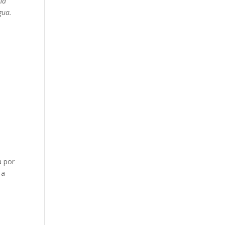
na
gua.
a por
 a