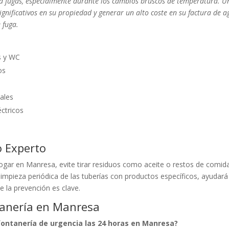
a fugas, especialmente durante los cambios bruscos de temperatura. U
nificativos en su propiedad y generar un alto coste en su factura de a
 fuga.
s y WC
os
ales
éctricos
o Experto
hogar en Manresa, evite tirar residuos como aceite o restos de comid
impieza periódica de las tuberías con productos específicos, ayudará
 la prevención es clave.
tanería en Manresa
fontanería de urgencia las 24 horas en Manresa?