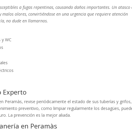
sceptibles a fugas repentinas, causando daños importantes. Un atasco
y malos olores, convirtiéndose en una urgencia que requiere atención
ría, no dude en llamarnos.
s y WC
os
ales
éctricos
o Experto
n Peramàs, revise periódicamente el estado de sus tuberías y grifos,
nimiento preventivo, como limpiar regularmente los desagües, pued
uro. La prevención es la mejor aliada.
tanería en Peramàs