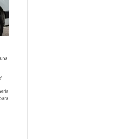
 una
y
nería
 para