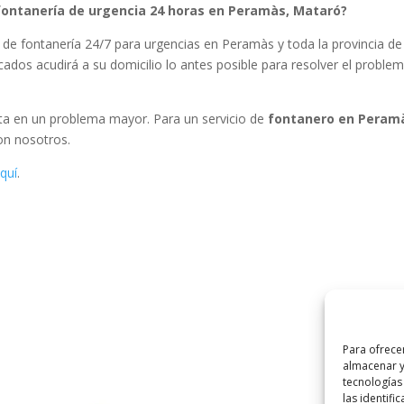
fontanería de urgencia 24 horas en Peramàs, Mataró?
de fontanería 24/7 para urgencias en Peramàs y toda la provincia de
ados acudirá a su domicilio lo antes posible para resolver el proble
rta en un problema mayor. Para un servicio de
fontanero en Peram
con nosotros.
quí
.
Para ofrece
almacenar y
tecnologías
las identifi