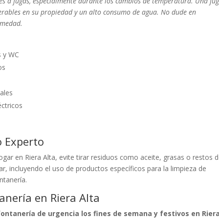
bles a fugas, especialmente durante los cambios de temperatura. Una fu
erables en su propiedad y un alto consumo de agua. No dude en
humedad.
s y WC
os
ales
éctricos
o Experto
ogar en Riera Alta, evite tirar residuos como aceite, grasas o restos 
, incluyendo el uso de productos específicos para la limpieza de
ontanería.
nería en Riera Alta
ontanería de urgencia los fines de semana y festivos en Rier