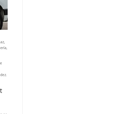
caz,
ería,
de
idez.
t