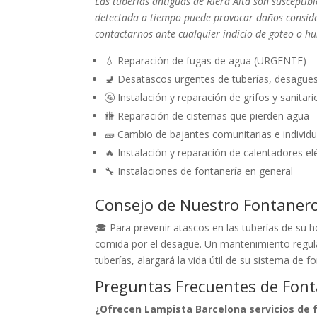
Las tuberías antiguas de Riera Alta son suscepti
detectada a tiempo puede provocar daños consid
contactarnos ante cualquier indicio de goteo o 
💧 Reparación de fugas de agua (URGENTE)
🚽 Desatascos urgentes de tuberías, desagüe
🚰 Instalación y reparación de grifos y sanitari
🚻 Reparación de cisternas que pierden agua
🧱 Cambio de bajantes comunitarias e individu
🔥 Instalación y reparación de calentadores el
🔧 Instalaciones de fontanería en general
Consejo de Nuestro Fontaner
🎓 Para prevenir atascos en las tuberías de su h
comida por el desagüe. Un mantenimiento regular
tuberías, alargará la vida útil de su sistema de f
Preguntas Frecuentes de Fonta
¿Ofrecen Lampista Barcelona servicios de f