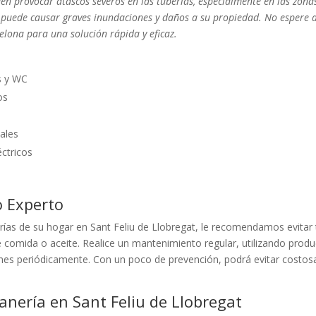
den provocar atascos severos en las tuberías, especialmente en las zona
 puede causar graves inundaciones y daños a su propiedad. No espere 
elona para una solución rápida y eficaz.
s y WC
os
ales
éctricos
o Experto
rías de su hogar en Sant Feliu de Llobregat, le recomendamos evitar t
 comida o aceite. Realice un mantenimiento regular, utilizando prod
ones periódicamente. Con un poco de prevención, podrá evitar costos
nería en Sant Feliu de Llobregat