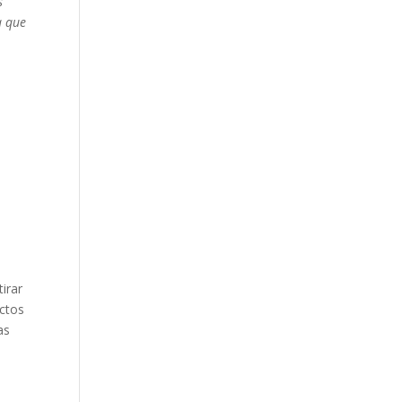
s
a que
irar
uctos
as