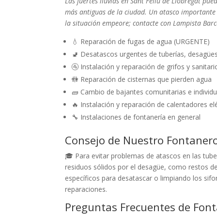
Las fuertes lluvias en Sant Feliu de Llobregat pue
más antiguas de la ciudad. Un atasco importante
la situación empeore; contacte con Lampista Barc
💧 Reparación de fugas de agua (URGENTE)
🚽 Desatascos urgentes de tuberías, desagüe
🚰 Instalación y reparación de grifos y sanitari
🚻 Reparación de cisternas que pierden agua
🧱 Cambio de bajantes comunitarias e individu
🔥 Instalación y reparación de calentadores el
🔧 Instalaciones de fontanería en general
Consejo de Nuestro Fontaner
🎓 Para evitar problemas de atascos en las tube
residuos sólidos por el desagüe, como restos de
específicos para desatascar o limpiando los sif
reparaciones.
Preguntas Frecuentes de Fonta