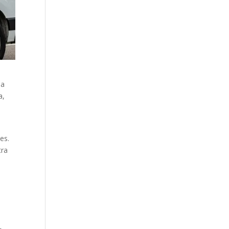
ha
a,
es.
tra