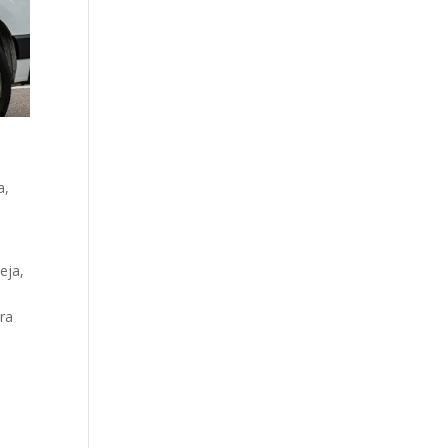
a
a,
eja,
ara