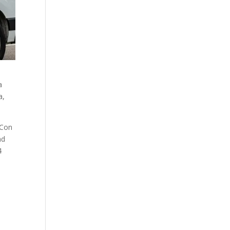
a
a,
 Con
ad
4