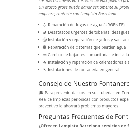
Las fuertes lluvias en Torrelles de Foix pueden p
Un atasco grave puede dañar seriamente su propi
empeore, contacte con Lampista Barcelona.
💧 Reparación de fugas de agua (URGENTE)
🚽 Desatascos urgentes de tuberías, desagüe
🚰 Instalación y reparación de grifos y sanitari
🚻 Reparación de cisternas que pierden agua
🧱 Cambio de bajantes comunitarias e individu
🔥 Instalación y reparación de calentadores el
🔧 Instalaciones de fontanería en general
Consejo de Nuestro Fontaner
🎓 Para prevenir atascos en sus tuberías en Torre
Realice limpiezas periódicas con productos espe
preventivo le ahorrará problemas mayores.
Preguntas Frecuentes de Fonta
¿Ofrecen Lampista Barcelona servicios de f