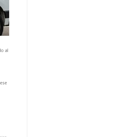
do al
dese