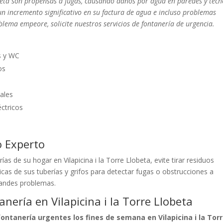
obeta son propensas a fugas, causando daños por agua en paredes y tech
 incremento significativo en su factura de agua e incluso problemas
blema empeore, solicite nuestros servicios de fontanería de urgencia.
s y WC
os
ales
éctricos
o Experto
as de su hogar en Vilapicina i la Torre Llobeta, evite tirar residuos
dicas de sus tuberías y grifos para detectar fugas o obstrucciones a
andes problemas.
nería en Vilapicina i la Torre Llobeta
ontanería urgentes los fines de semana en Vilapicina i la Tor