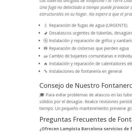
Las tuberías antiguas de Vilapicina i la Torre Ll
Una fuga no detectada a tiempo puede provocar un
estructurales en su hogar. No espere a que el pro
💧 Reparación de fugas de agua (URGENTE)
🚽 Desatascos urgentes de tuberías, desagüe
🚰 Instalación y reparación de grifos y sanitari
🚻 Reparación de cisternas que pierden agua
🧱 Cambio de bajantes comunitarias e individu
🔥 Instalación y reparación de calentadores el
🔧 Instalaciones de fontanería en general
Consejo de Nuestro Fontaner
🎓 Para evitar problemas de atascos en las tuberí
sólidos por el desagüe. Realice revisiones perió
tiempo. Un pequeño mantenimiento previene gr
Preguntas Frecuentes de Fonta
¿Ofrecen Lampista Barcelona servicios de f