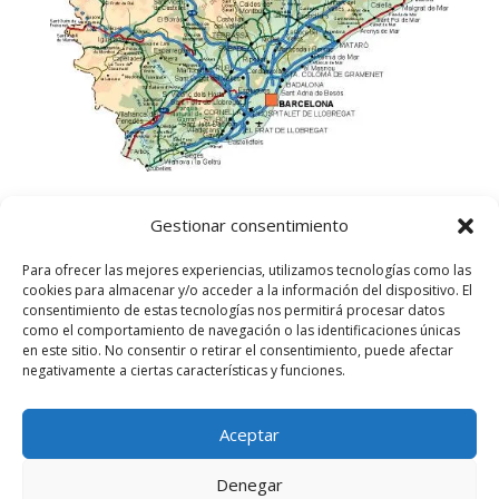
Gestionar consentimiento
Para ofrecer las mejores experiencias, utilizamos tecnologías como las
cookies para almacenar y/o acceder a la información del dispositivo. El
consentimiento de estas tecnologías nos permitirá procesar datos
como el comportamiento de navegación o las identificaciones únicas
en este sitio. No consentir o retirar el consentimiento, puede afectar
negativamente a ciertas características y funciones.
Aceptar
©
2025
Lampista Barcelona. Todos los derechos
reservados.
Denegar
Aviso Legal
|
Política de privacidad
|
Política de