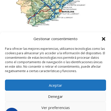
Gestionar consentimiento
Para ofrecer las mejores experiencias, utilizamos tecnologías como las
cookies para almacenar y/o acceder a la información del dispositivo. El
consentimiento de estas tecnologías nos permitirá procesar datos
como el comportamiento de navegación o las identificaciones únicas
en este sitio. No consentir o retirar el consentimiento, puede afectar
negativamente a ciertas características y funciones.
Aceptar
©
2025
Lampista Barcelona. Todos los derechos
reservados.
Denegar
Aviso Legal
|
Política de privacidad
|
Política de
Cookies UE
Ver preferencias