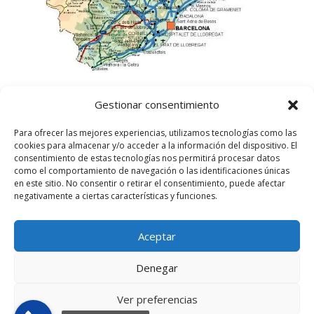
Gestionar consentimiento
Para ofrecer las mejores experiencias, utilizamos tecnologías como las
cookies para almacenar y/o acceder a la información del dispositivo. El
consentimiento de estas tecnologías nos permitirá procesar datos
como el comportamiento de navegación o las identificaciones únicas
en este sitio. No consentir o retirar el consentimiento, puede afectar
negativamente a ciertas características y funciones.
Aceptar
©
2025
Lampista Barcelona. Todos los derechos
reservados.
Denegar
Aviso Legal
|
Política de privacidad
|
Política de
Cookies UE
Ver preferencias