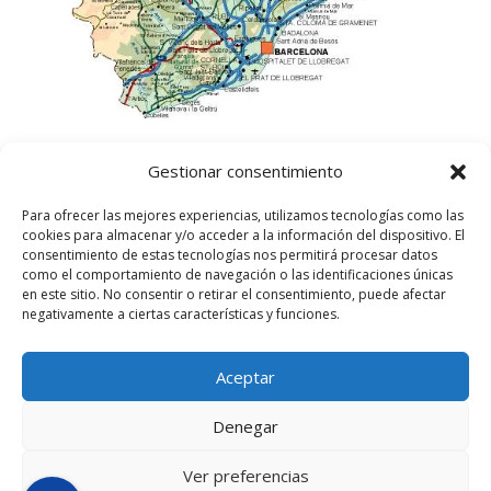
Gestionar consentimiento
Para ofrecer las mejores experiencias, utilizamos tecnologías como las
cookies para almacenar y/o acceder a la información del dispositivo. El
consentimiento de estas tecnologías nos permitirá procesar datos
como el comportamiento de navegación o las identificaciones únicas
en este sitio. No consentir o retirar el consentimiento, puede afectar
negativamente a ciertas características y funciones.
Aceptar
©
2025
Lampista Barcelona. Todos los derechos
reservados.
Denegar
Aviso Legal
|
Política de privacidad
|
Política de
Cookies UE
Ver preferencias