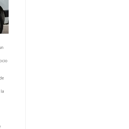
un
gocio
 de
 la
e