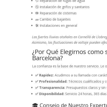
💦 Reparación de fugas de agua
🚰 Instalación de grifos y sanitarios
🚻 Reparación de cisternas
🧱 Cambio de bajantes
🛠️ Instalaciones en general
Las fuertes lluvias otoñales en Cornellà de Llobr
Asimismo, las fluctuaciones de voltaje pueden afe
¿Por Qué Elegirnos como s
Barcelona?
La confianza es la base de nuestro servicio. Le
✅ Rapidez:
Acudimos a su llamada con caráct
✅ Profesionalidad:
Técnicos cualificados y c
✅ Transparencia:
Presupuestos claros y sin 
✅ Disponibilidad:
Servicio 24 horas, 365 días
🎓 Consejo de Nuestro Expert