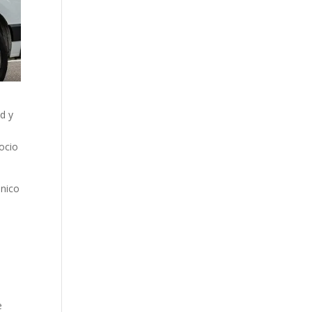
d y
gocio
ónico
e