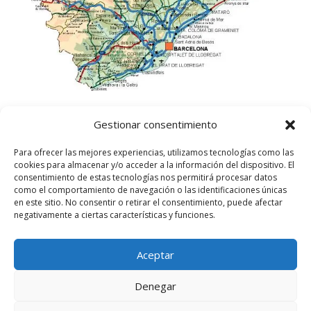
Gestionar consentimiento
Para ofrecer las mejores experiencias, utilizamos tecnologías como las
cookies para almacenar y/o acceder a la información del dispositivo. El
consentimiento de estas tecnologías nos permitirá procesar datos
como el comportamiento de navegación o las identificaciones únicas
en este sitio. No consentir o retirar el consentimiento, puede afectar
negativamente a ciertas características y funciones.
Aceptar
©
2025
Lampista Barcelona. Todos los derechos
reservados.
Denegar
Aviso Legal
|
Política de privacidad
|
Política de
Cookies UE