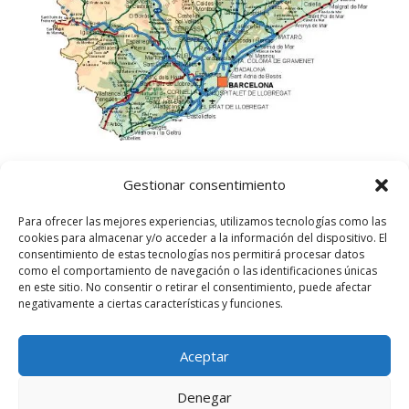
Gestionar consentimiento
Para ofrecer las mejores experiencias, utilizamos tecnologías como las
cookies para almacenar y/o acceder a la información del dispositivo. El
consentimiento de estas tecnologías nos permitirá procesar datos
como el comportamiento de navegación o las identificaciones únicas
en este sitio. No consentir o retirar el consentimiento, puede afectar
negativamente a ciertas características y funciones.
Aceptar
©
2025
Lampista Barcelona. Todos los derechos
reservados.
Denegar
Aviso Legal
|
Política de privacidad
|
Política de