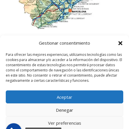
Gestionar consentimiento
Para ofrecer las mejores experiencias, utilizamos tecnologías como las
cookies para almacenar y/o acceder a la información del dispositivo. El
consentimiento de estas tecnologías nos permitirá procesar datos
como el comportamiento de navegación o las identificaciones únicas
en este sitio. No consentir o retirar el consentimiento, puede afectar
negativamente a ciertas características y funciones.
Aceptar
©
2025
Lampista Barcelona. Todos los derechos
reservados.
Denegar
Aviso Legal
|
Política de privacidad
|
Política de
Cookies UE
Ver preferencias