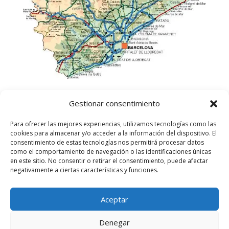
Gestionar consentimiento
Para ofrecer las mejores experiencias, utilizamos tecnologías como las
cookies para almacenar y/o acceder a la información del dispositivo. El
consentimiento de estas tecnologías nos permitirá procesar datos
como el comportamiento de navegación o las identificaciones únicas
en este sitio. No consentir o retirar el consentimiento, puede afectar
negativamente a ciertas características y funciones.
Aceptar
©
2025
Lampista Barcelona. Todos los derechos
reservados.
Denegar
Aviso Legal
|
Política de privacidad
|
Política de