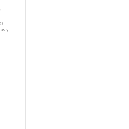
n
os
ros y