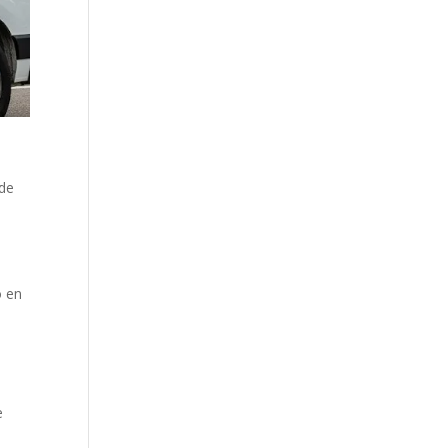
 de
o en
e