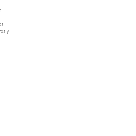
n
os
ros y