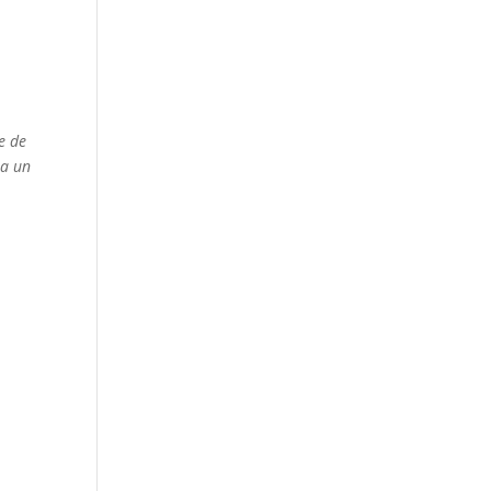
e de
ra un