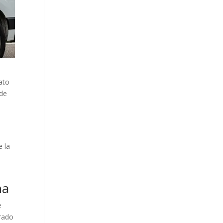
ato
 de
e la
na
e
arado