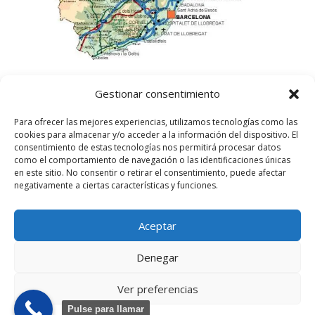
Gestionar consentimiento
Para ofrecer las mejores experiencias, utilizamos tecnologías como las
cookies para almacenar y/o acceder a la información del dispositivo. El
consentimiento de estas tecnologías nos permitirá procesar datos
como el comportamiento de navegación o las identificaciones únicas
en este sitio. No consentir o retirar el consentimiento, puede afectar
negativamente a ciertas características y funciones.
Aceptar
©
2025
Lampista Barcelona. Todos los derechos
reservados.
Denegar
Aviso Legal
|
Política de privacidad
|
Política de
Cookies UE
Ver preferencias
Pulse para llamar