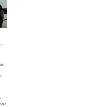
 de
ido
os
e
para