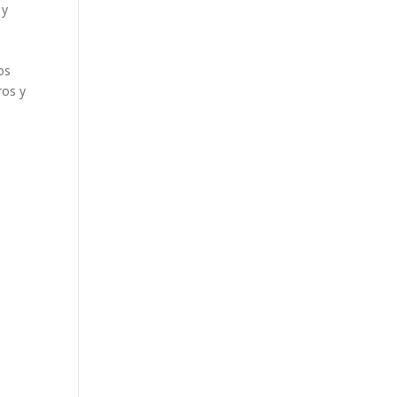
 y
os
ros y