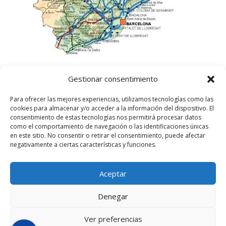
Gestionar consentimiento
Para ofrecer las mejores experiencias, utilizamos tecnologías como las
cookies para almacenar y/o acceder a la información del dispositivo. El
consentimiento de estas tecnologías nos permitirá procesar datos
como el comportamiento de navegación o las identificaciones únicas
en este sitio. No consentir o retirar el consentimiento, puede afectar
negativamente a ciertas características y funciones.
Aceptar
©
2025
Lampista Barcelona. Todos los derechos
reservados.
Denegar
Aviso Legal
|
Política de privacidad
|
Política de
Cookies UE
Ver preferencias