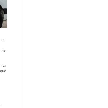
dad
gocio
into
 que
e