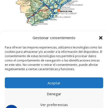
Gestionar consentimiento
Para ofrecer las mejores experiencias, utilizamos tecnologías como las
cookies para almacenar y/o acceder a la información del dispositivo. El
consentimiento de estas tecnologías nos permitirá procesar datos
como el comportamiento de navegación o las identificaciones únicas
en este sitio. No consentir o retirar el consentimiento, puede afectar
negativamente a ciertas características y funciones.
Aceptar
©
2025
Lampista Barcelona. Todos los derechos
reservados.
Denegar
Aviso Legal
|
Política de privacidad
|
Política de
Cookies UE
Ver preferencias