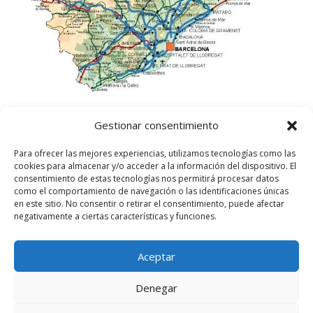
Gestionar consentimiento
Para ofrecer las mejores experiencias, utilizamos tecnologías como las
cookies para almacenar y/o acceder a la información del dispositivo. El
consentimiento de estas tecnologías nos permitirá procesar datos
como el comportamiento de navegación o las identificaciones únicas
en este sitio. No consentir o retirar el consentimiento, puede afectar
negativamente a ciertas características y funciones.
Aceptar
©
2025
Lampista Barcelona. Todos los derechos
reservados.
Denegar
Aviso Legal
|
Política de privacidad
|
Política de
Cookies UE