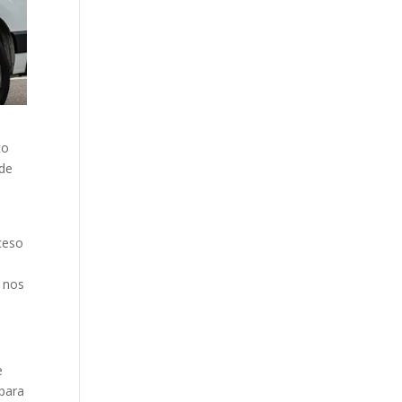
to
 de
cceso
a nos
e
 para