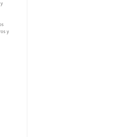
 y
os
ros y