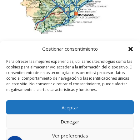
Gestionar consentimiento
Para ofrecer las mejores experiencias, utilizamos tecnologías como las
cookies para almacenar y/o acceder a la información del dispositivo. El
consentimiento de estas tecnologías nos permitirá procesar datos
como el comportamiento de navegación o las identificaciones únicas
en este sitio. No consentir o retirar el consentimiento, puede afectar
negativamente a ciertas características y funciones.
Aceptar
©
2025
Lampista Barcelona. Todos los derechos
reservados.
Denegar
Aviso Legal
|
Política de privacidad
|
Política de
Cookies UE
Ver preferencias