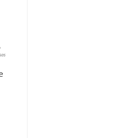
o
sas
e