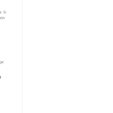
. Si
ión
gar
t