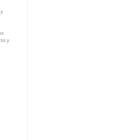
 y
os
ros y