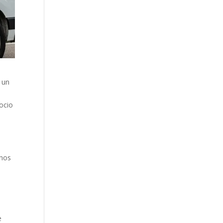
 un
gocio
 nos
e