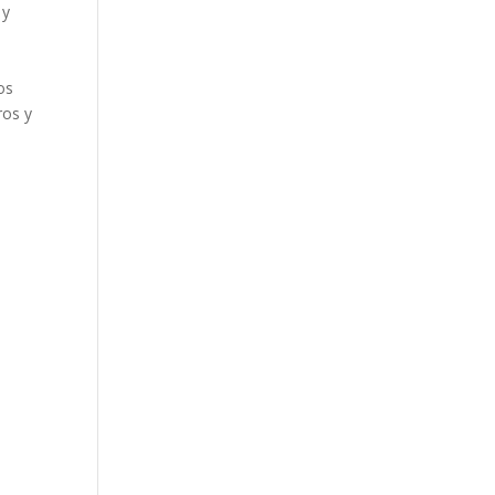
 y
os
ros y