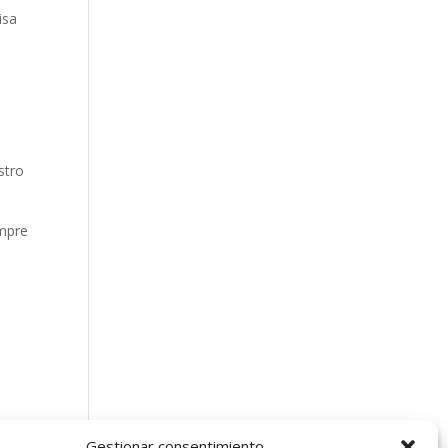
isa
stro
empre
Gestionar consentimiento