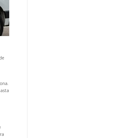
 de
lona.
hasta
e
ara