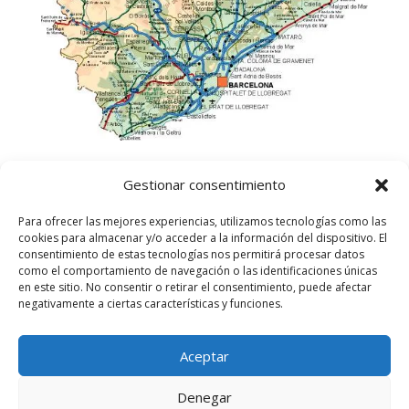
Gestionar consentimiento
Para ofrecer las mejores experiencias, utilizamos tecnologías como las
cookies para almacenar y/o acceder a la información del dispositivo. El
consentimiento de estas tecnologías nos permitirá procesar datos
como el comportamiento de navegación o las identificaciones únicas
en este sitio. No consentir o retirar el consentimiento, puede afectar
negativamente a ciertas características y funciones.
Aceptar
©
2025
Lampista Barcelona. Todos los derechos
reservados.
Denegar
Aviso Legal
|
Política de privacidad
|
Política de