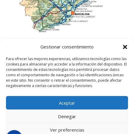
Gestionar consentimiento
Para ofrecer las mejores experiencias, utilizamos tecnologías como las
cookies para almacenar y/o acceder a la información del dispositivo. El
consentimiento de estas tecnologías nos permitirá procesar datos
como el comportamiento de navegación o las identificaciones únicas
en este sitio. No consentir o retirar el consentimiento, puede afectar
negativamente a ciertas características y funciones.
Aceptar
©
2025
Lampista Barcelona. Todos los derechos
reservados.
Denegar
Aviso Legal
|
Política de privacidad
|
Política de
Cookies UE
Ver preferencias