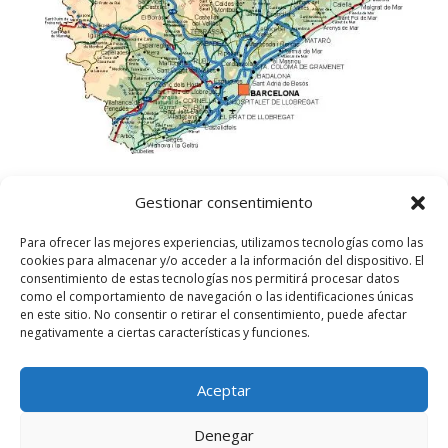
Gestionar consentimiento
Para ofrecer las mejores experiencias, utilizamos tecnologías como las
cookies para almacenar y/o acceder a la información del dispositivo. El
consentimiento de estas tecnologías nos permitirá procesar datos
como el comportamiento de navegación o las identificaciones únicas
en este sitio. No consentir o retirar el consentimiento, puede afectar
negativamente a ciertas características y funciones.
Aceptar
©
2025
Lampista Barcelona. Todos los derechos
reservados.
Denegar
Aviso Legal
|
Política de privacidad
|
Política de