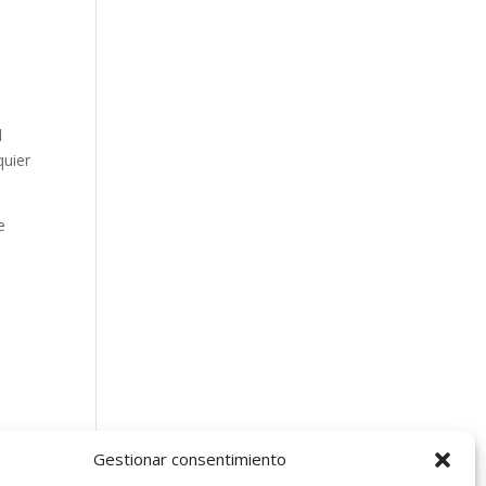
d
quier
e
Gestionar consentimiento