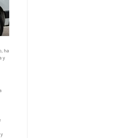
o, ha
a y
a
e
 y