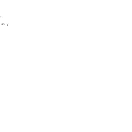
os
ros y