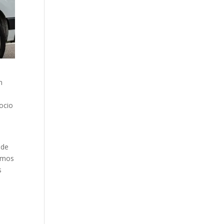
n
gocio
 de
tamos
s