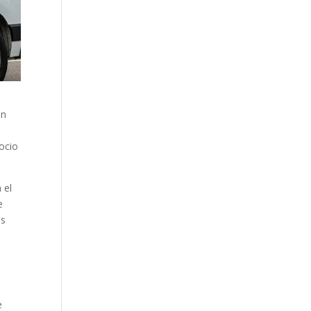
un
gocio
 el
e
us
e