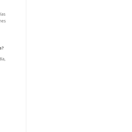
ías
ones
s?
día,