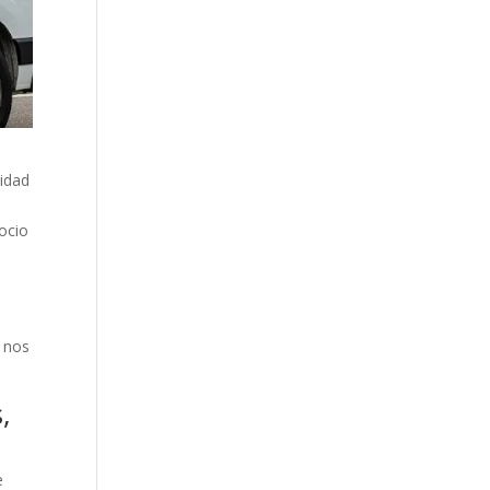
idad
gocio
a nos
,
e