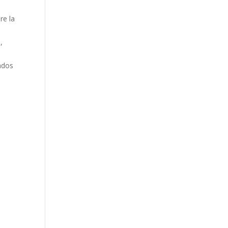
re la
,
ados