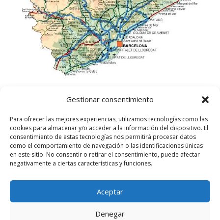
Gestionar consentimiento
Para ofrecer las mejores experiencias, utilizamos tecnologías como las
cookies para almacenar y/o acceder a la información del dispositivo. El
consentimiento de estas tecnologías nos permitirá procesar datos
como el comportamiento de navegación o las identificaciones únicas
en este sitio. No consentir o retirar el consentimiento, puede afectar
negativamente a ciertas características y funciones.
Aceptar
©
2025
Lampista Barcelona. Todos los derechos
reservados.
Denegar
Aviso Legal
|
Política de privacidad
|
Política de