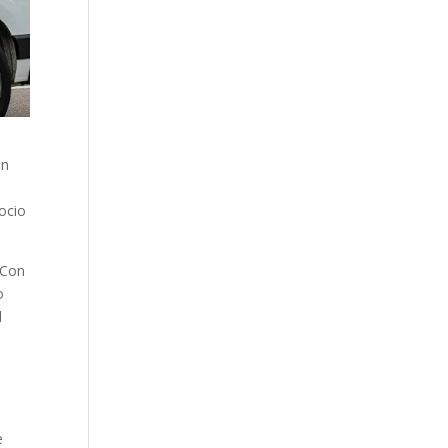
un
gocio
 Con
o
d
e