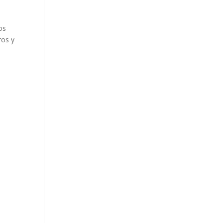
os
ros y