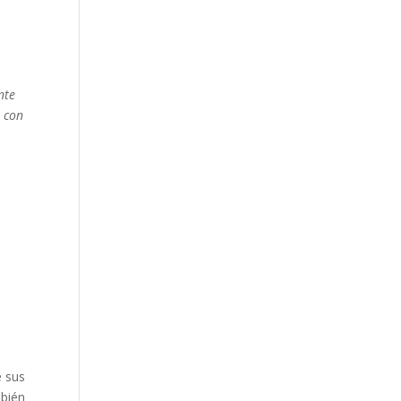
nte
a con
e sus
mbién