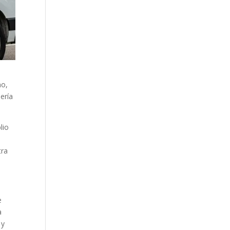
no,
ería
lio
tra
e
a
 y