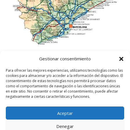
Gestionar consentimiento
Para ofrecer las mejores experiencias, utilizamos tecnologías como las
cookies para almacenar y/o acceder a la información del dispositivo. El
consentimiento de estas tecnologías nos permitirá procesar datos
como el comportamiento de navegación o las identificaciones únicas
en este sitio. No consentir o retirar el consentimiento, puede afectar
negativamente a ciertas características y funciones.
Aceptar
©
2025
Lampista Barcelona. Todos los derechos
reservados.
Denegar
Aviso Legal
|
Política de privacidad
|
Política de