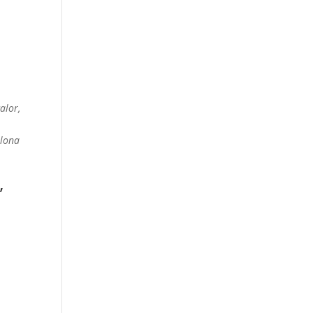
alor,
elona
,