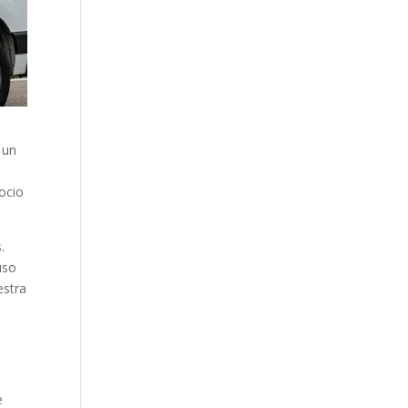
 un
gocio
.
uso
estra
e