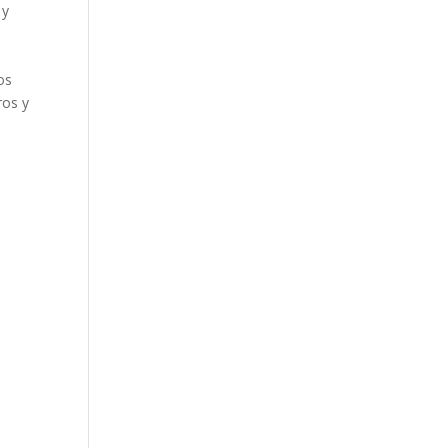
 y
os
ros y