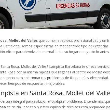
sa, Mollet del Valles
que combine rapidez, profesionalidad y un t
sta Barcelona, somos especialistas en atender todo tipo de urgencias
ción eficaz para devolver la normalidad a su hogar o negocio lo antes
 Santa Rosa, Mollet del Vallès? Lampista Barcelona te ofrece servicio
 Santa Rosa con la misma rapidez que llegarías al centro de Mollet des
experiencia para solucionar tus problemas de fontanería y electricidad.
recer tiempos de respuesta inmejorables.
mpista en Santa Rosa, Mollet del Vall
ertura integral para solucionar cualquier problema. Entendemos qu
Rosa
es crucial, por eso nuestro equipo de técnicos está preparado p