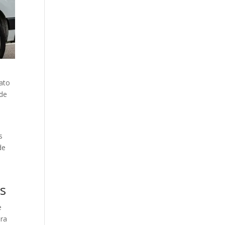
rato
 de
s
de
es
e
ara