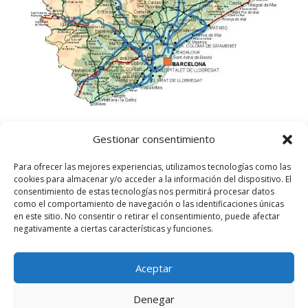
Gestionar consentimiento
Para ofrecer las mejores experiencias, utilizamos tecnologías como las
cookies para almacenar y/o acceder a la información del dispositivo. El
consentimiento de estas tecnologías nos permitirá procesar datos
como el comportamiento de navegación o las identificaciones únicas
en este sitio. No consentir o retirar el consentimiento, puede afectar
negativamente a ciertas características y funciones.
Aceptar
©
2025
Lampista Barcelona. Todos los derechos
reservados.
Denegar
Aviso Legal
|
Política de privacidad
|
Política de